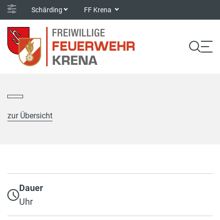
Schärding
FF Krena
zur Übersicht
Dauer
Uhr