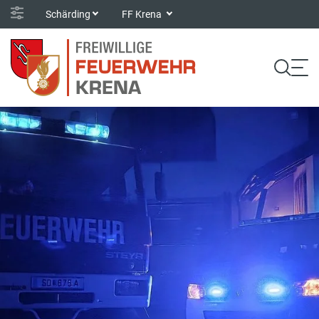
Schärding
FF Krena